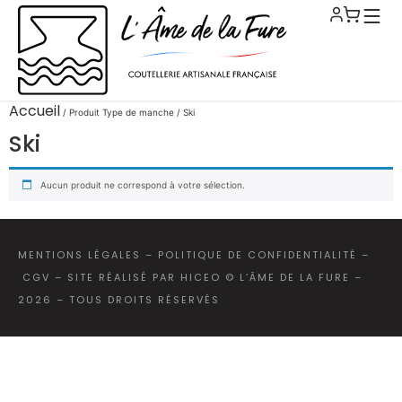
Accueil
/ Produit Type de manche / Ski
Ski
Aucun produit ne correspond à votre sélection.
MENTIONS LÉGALES
–
POLITIQUE DE CONFIDENTIALITÉ
–
CGV
–
SITE RÉALISÉ PAR HICEO
© L’ÂME DE LA FURE –
2026 – TOUS DROITS RÉSERVÉS