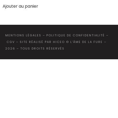
Ajouter au panier
MENTIONS LÉGALES
–
POLITIQUE DE CONFIDENTIALITÉ
–
CGV
–
SITE RÉALISÉ PAR HICEO
© L’ÂME DE LA FURE –
2026 – TOUS DROITS RÉSERVÉS