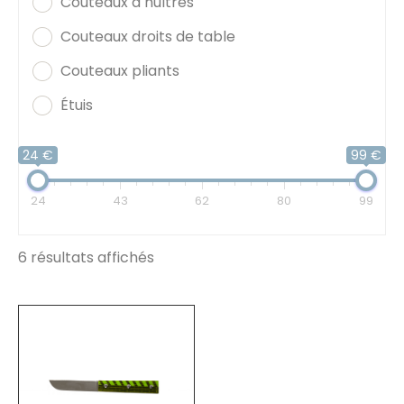
Couteaux à huîtres
Couteaux droits de table
Couteaux pliants
Étuis
24 €
99 €
24
43
62
80
99
6 résultats affichés